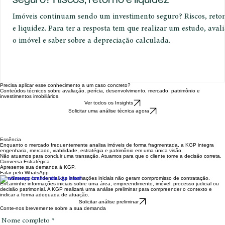
seguro? Riscos, retorno e liquidez
Imóveis continuam sendo um investimento seguro? Riscos, reto
e liquidez. Para ter a resposta tem que realizar um estudo, avali
o imóvel e saber sobre a depreciação calculada.
Precisa aplicar esse conhecimento a um caso concreto?
Conteúdos técnicos sobre avaliação, perícia, desenvolvimento, mercado, patrimônio e
investimentos imobiliários.
Ver todos os Insights
Solicitar uma análise técnica agora
Essência
Enquanto o mercado frequentemente analisa imóveis de forma fragmentada, a KGP integra
engenharia, mercado, viabilidade, estratégia e patrimônio em uma única visão.
Não atuamos para concluir uma transação. Atuamos para que o cliente tome a decisão correta.
Conversa Estratégica
Apresente sua demanda à KGP.
Falar pelo WhatsApp
Atendimento confidencial. As informações iniciais não geram compromisso de contratação.
Encaminhe informações iniciais sobre uma área, empreendimento, imóvel, processo judicial ou
decisão patrimonial. A KGP realizará uma análise preliminar para compreender o contexto e
indicar a forma adequada de atuação.
Solicitar análise preliminar
Conte-nos brevemente sobre a sua demanda