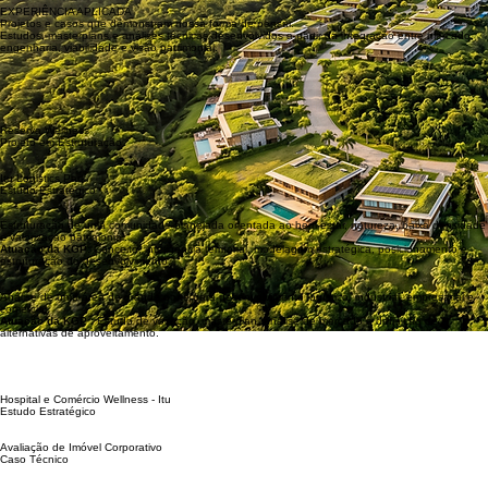
decidir, negociar ou se defender."
Conhecer a metodologia completa
EXPERIÊNCIA APLICADA
Projetos e casos que demonstram nossa forma de pensar.
Estudos, masterplans e análises técnicas desenvolvidos a partir da integração entre mercado,
engenharia, viabilidade e visão patrimonial.
Reserva Wellness
Projeto em Estruturação
Itu Logistics Park
Estudo Estratégico
Estruturação de uma comunidade planejada orientada ao bem-estar, natureza, baixa densidade
e valorização patrimonial.
Atuação da KGP:
Conceito, inteligência territorial, modelagem estratégica, posicionamento e
estruturação do desenvolvimento.
Análise de uma área de grande porte para desenvolvimento logístico, industrial, empresarial e
comercial.
Atuação da KGP :
Estudo de vocação, masterplan, análise de mercado e definição de
alternativas de aproveitamento.
Hospital e Comércio Wellness - Itu
Estudo Estratégico
Avaliação de Imóvel Corporativo
Caso Técnico