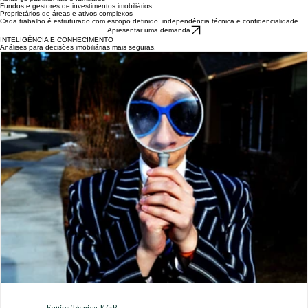
Empresas proprietárias ou ocupantes de imóveis
Holdings patrimoniais e familiares
Fundos e gestores de investimentos imobiliários
Proprietários de áreas e ativos complexos
Cada trabalho é estruturado com escopo definido, independência técnica e confidencialidade.
Apresentar uma demanda
INTELIGÊNCIA E CONHECIMENTO
Análises para decisões imobiliárias mais seguras.