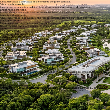
A KGP integra essas variáveis para oferecer análises consistentes, tecnicamente
fundamentadas e alinhadas aos interesses de quem contrata.
30+ anos de atuação
Experiência acumulada em diferentes ciclos e segmentos do mercado imobiliário.
Engenharia e mercado
Análise técnica associada à leitura comercial, financeira e estratégica do ativo.
Atuação independente
A KGP não vende, não aluga e não recebe comissão sobre a transação analisada.
Confidencialidade
Tratamento reservado de informações patrimoniais, judiciais e estratégicas.
Nossa atuação não é orientada pela transação. É orientada pela proteção da decisão do
cliente.
POR QUE A KGP
Uma visão independente para decisões que não admitem improvisação.
SOLUÇÕES ESPECIALIZADAS
Atuação técnica integrada em todo o ciclo do ativo imobiliário.
Da análise de um imóvel à estruturação de um empreendimento, a KGP atua nos pontos em
que decisões inadequadas podem comprometer valor, segurança jurídica ou retorno financeiro.
04
Inteligência, viabilidade e investimentos
Investment Books, EVTE, due diligence, modelagem econômico-financeira, análise de mercado
e suporte a fundos, investidores, holdings e family offices.
03
Desenvolvimento
Imobiliário
Estudos de vocação, masterplans, análise urbanística, estruturação de empreendimentos,
planejamento territorial e definição de estratégias de desenvolvimento.
02
Consultoria e estratégia patrimonial
Análise independente para aquisição, venda, locação, reorganização patrimonial, gestão de
riscos, proteção de ativos e suporte a negociações imobiliárias relevantes.
01
Perícias, avaliações e assistência técnica
Avaliações de imóveis e ativos especiais, PTAM, pareceres técnicos, assistência técnica judicial,