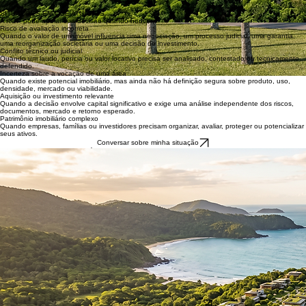
quesitos, análise e impugnação de laudos, ações revisionais e renovatórias.
SITUAÇÕES EM QUE ATUAMOS
A KGP pode apoiar sua decisão quando houver…
Risco de avaliação incorreta
Quando o valor de um imóvel influencia uma negociação, um processo judicial, uma garantia,
uma reorganização societária ou uma decisão de investimento.
Conflito técnico ou judicial
Quando um laudo, perícia ou valor locativo precisa ser analisado, contestado ou tecnicamente
defendido.
Incerteza sobre a vocação de uma área
Quando existe potencial imobiliário, mas ainda não há definição segura sobre produto, uso,
densidade, mercado ou viabilidade.
Aquisição ou investimento relevante
Quando a decisão envolve capital significativo e exige uma análise independente dos riscos,
documentos, mercado e retorno esperado.
Patrimônio imobiliário complexo
Quando empresas, famílias ou investidores precisam organizar, avaliar, proteger ou potencializar
seus ativos.
Conversar sobre minha situação
METODOLOGIA PROPRIETÁRIA
KGP Real Estate Intelligence Framework™
Uma metodologia que integra engenharia, território, mercado, legislação, comportamento,
viabilidade e estratégia para transformar informações dispersas em uma decisão tecnicamente
defensável.
Etapa 01 — Compreensão da demanda
Identificação do objetivo, contexto, riscos, agentes envolvidos e decisão que precisa ser
tomada.
Etapa 02 — Levantamento técnico e documental
Análise das características físicas, jurídicas, urbanísticas, econômicas e mercadológicas do
ativo.
Etapa 03 — Diagnóstico e cenários
Identificação de fragilidades, oportunidades, restrições e alternativas de decisão.
Etapa 04 — Estratégia recomendada
Definição da solução mais adequada, com fundamentos técnicos, riscos e próximos passos.
Etapa 05 — Entrega e acompanhamento
Apresentação do parecer, estudo, laudo ou plano estratégico e apoio durante a tomada de
decisão.
"O cliente não recebe apenas informação. Recebe uma posição técnica fundamentada para