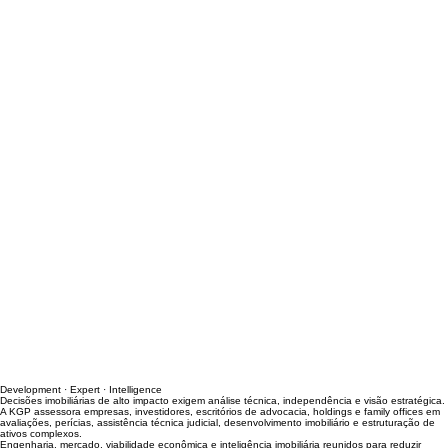
Development · Expert · Intelligence
Decisões imobiliárias de alto impacto exigem análise técnica, independência e visão estratégica.
A KGP assessora empresas, investidores, escritórios de advocacia, holdings e family offices em
avaliações, perícias, assistência técnica judicial, desenvolvimento imobiliário e estruturação de