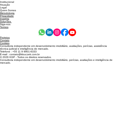
Institucional
Atuação
Legal
Quem Somos
Metodologia
Privacidade
Insights
Soluções
Siga-nos
Termos
Projetos
Contato
Cookies
Consultoria independente em desenvolvimento imobiliário, avaliações, perícias, assistência
técnica judicial e inteligência de mercado.
Telefone : +55 11 9 9901-6333
E-mail : contato@klouczek.com.br
© 2026 KGP - Todos os direitos reservados.
Consultoria independente em desenvolvimento imobiliário, perícias, avaliações e inteligência de
mercado.