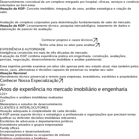
Desenvolvimento conceitual de um complexo integrado por hospital, clínicas, serviços e comércio
orientados ao bem-estar.
Atuação da KGP:
Conceito imobiliário, integração de usos, análise estratégica e criação de
valor.
Avaliação de complexo corporativo para determinação fundamentada de valor de mercado.
Atuação da KGP:
Levantamento técnico, pesquisa mercadológica, tratamento de dados e
elaboração de parecer de avaliação.
Conhecer projetos e casos técnicos
Tenho uma área ou ativo para analisar
EXPERIÊNCIA E AUTORIDADE
Inteligência construída em mais de três décadas de mercado.
A atuação da KGP combina experiência prática em engenharia, construção, avaliações,
perícias, negociação, desenvolvimento imobiliário e análise patrimonial.
Essa trajetória permite examinar um ativo não apenas pelo seu estado atual, mas também pelos
riscos, usos, alternativas e decisões capazes de preservar ou ampliar seu valor.
Atuação Nacional
Atendimento técnico presencial e remoto para empresas, investidores, escritórios e proprietários
Conhecer Nossa Especialização
30+
Anos de experiência no mercado imobiliário e engenharia
122+
Avaliações e análises imobiliárias realizadas
12+
Masterplans e estudos de desenvolvimento
CLIENTES E INTERLOCUTORES
Atuação adequada à complexidade de cada decisão.
A KGP presta suporte técnico e estratégico a profissionais e organizações que precisam tomar,
justificar ou defender decisões imobiliárias relevantes.
Escritórios de advocacia e departamentos jurídicos
Investidores privados e grupos empresariais
Family offices
Incorporadores e desenvolvedores