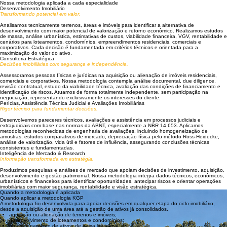
Foco em decisão
Não produzimos apenas estudos. Produzimos suporte para decisões complexas.
APLICAÇÃO
Nossa metodologia aplicada a cada especialidade
Desenvolvimento Imobiliário
Transformando potencial em valor.
Analisamos tecnicamente terrenos, áreas e imóveis para identificar a alternativa de
desenvolvimento com maior potencial de valorização e retorno econômico. Realizamos estudos
de massa, análise urbanística, estimativas de custos, viabilidade financeira, VGV, rentabilidade e
cenários para loteamentos, condomínios, empreendimentos residenciais, comerciais e
corporativos. Cada decisão é fundamentada em critérios técnicos e orientada para a
maximização do valor do ativo.
Consultoria Estratégica
Decisões imobiliárias com segurança e independência.
Assessoramos pessoas físicas e jurídicas na aquisição ou alienação de imóveis residenciais,
comerciais e corporativos. Nossa metodologia contempla análise documental, due diligence,
revisão contratual, estudo da viabilidade técnica, avaliação das condições de financiamento e
identificação de riscos. Atuamos de forma totalmente independente, sem participação na
negociação, representando exclusivamente os interesses do cliente.
Perícias, Assistência Técnica Judicial e Avaliações Imobiliárias
Rigor técnico para fundamentar decisões.
Desenvolvemos pareceres técnicos, avaliações e assistência em processos judiciais e
extrajudiciais com base nas normas da ABNT, especialmente a NBR 14.653. Aplicamos
metodologias reconhecidas de engenharia de avaliações, incluindo homogeneização de
amostras, estudos comparativos de mercado, depreciação física pelo método Ross-Heidecke,
análise de valorização, vida útil e fatores de influência, assegurando conclusões técnicas
consistentes e fundamentadas.
Inteligência de Mercado & Research
Informação transformada em estratégia.
Produzimos pesquisas e análises de mercado que apoiam decisões de investimento, aquisição,
desenvolvimento e gestão patrimonial. Nossa metodologia integra dados técnicos, econômicos,
urbanísticos e financeiros para identificar oportunidades, antecipar riscos e orientar operações
imobiliárias com maior segurança, rentabilidade e visão estratégica.
Quando a metodologia é aplicada
Quando aplicar a metodologia KGP
A metodologia foi desenvolvida para apoiar decisões em qualquer etapa do ciclo imobiliário,
desde a aquisição de uma área até a gestão de ativos já consolidados.