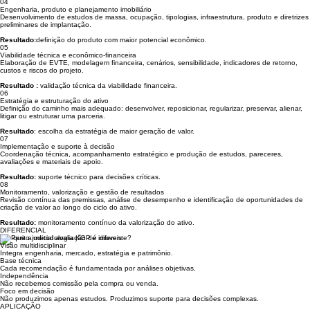
Resultado:
redução de riscos jurídicos, registrais e urbanísticos.
04
Engenharia, produto e planejamento imobiliário
Desenvolvimento de estudos de massa, ocupação, tipologias, infraestrutura, produto e diretrizes
preliminares de implantação.
Resultado:
definição do produto com maior potencial econômico.
05
Viabilidade técnica e econômico-financeira
Elaboração de EVTE, modelagem financeira, cenários, sensibilidade, indicadores de retorno,
custos e riscos do projeto.
Resultado :
validação técnica da viabilidade financeira.
06
Estratégia e estruturação do ativo
Definição do caminho mais adequado: desenvolver, reposicionar, regularizar, preservar, alienar,
litigar ou estruturar uma parceria.
Resultado
: escolha da estratégia de maior geração de valor.
07
Implementação e suporte à decisão
Coordenação técnica, acompanhamento estratégico e produção de estudos, pareceres,
avaliações e materiais de apoio.
Resultado:
suporte técnico para decisões críticas.
08
Monitoramento, valorização e gestão de resultados
Revisão contínua das premissas, análise de desempenho e identificação de oportunidades de
criação de valor ao longo do ciclo do ativo.
Resultado:
monitoramento contínuo da valorização do ativo.
DIFERENCIAL
Por que a metodologia KGP é diferente?
Visão multidisciplinar
Integra engenharia, mercado, estratégia e patrimônio.
Base técnica
Cada recomendação é fundamentada por análises objetivas.
Independência
Não recebemos comissão pela compra ou venda.