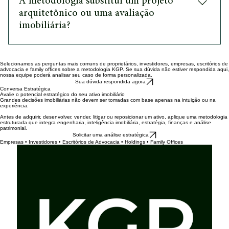
próprias, e a metodologia é adaptada conforme seus
apoiem decisões imobiliárias complexas.Dependendo do
A metodologia substitui um projeto
objetivos e desafios.
projeto, podemos coordenar equipes multidisciplinares
arquitetônico ou uma avaliação
e acompanhar a implementação das estratégias
imobiliária?
definidas, trabalhando em conjunto com arquitetos,
urbanistas, engenheiros, advogados, consultores
Não.A metodologia integra diferentes estudos técnicos,
ambientais e demais especialistas.Essa independência
Selecionamos as perguntas mais comuns de proprietários, investidores, empresas, escritórios de
mas não substitui projetos arquitetônicos, projetos
advocacia e family offices sobre a metodologia KGP. Se sua dúvida não estiver respondida aqui,
permite que nossas recomendações sejam orientadas
nossa equipe poderá analisar seu caso de forma personalizada.
executivos, licenciamentos ou avaliações imobiliárias
Sua dúvida respondida agora
exclusivamente pelos interesses do cliente, sem conflitos
Conversa Estratégica
quando estes são necessários.Ela funciona como uma
Avalie o potencial estratégico do seu ativo imobiliário
decorrentes da comercialização ou da execução direta
Grandes decisões imobiliárias não devem ser tomadas com base apenas na intuição ou na
estrutura de inteligência que orienta o processo
experiência.
da obra.
decisório e identifica quais estudos devem ser
Antes de adquirir, desenvolver, vender, litigar ou reposicionar um ativo, aplique uma metodologia
estruturada que integra engenharia, inteligência imobiliária, estratégia, finanças e análise
realizados, em que momento e com qual finalidade,
patrimonial.
Solicitar uma análise estratégica
permitindo que todas as decisões sejam tomadas de
Empresas • Investidores • Escritórios de Advocacia • Holdings • Family Offices
forma coordenada e fundamentada.