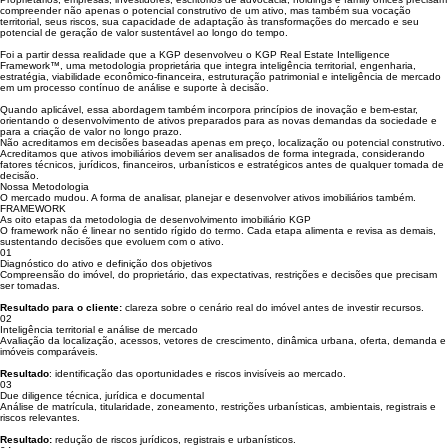
simultânea.
Proprietários, empresas, investidores, escritórios de advocacia, holdings e family offices precisam
compreender não apenas o potencial construtivo de um ativo, mas também sua vocação
territorial, seus riscos, sua capacidade de adaptação às transformações do mercado e seu
potencial de geração de valor sustentável ao longo do tempo.
Foi a partir dessa realidade que a KGP desenvolveu o KGP Real Estate Intelligence
Framework™, uma metodologia proprietária que integra inteligência territorial, engenharia,
estratégia, viabilidade econômico-financeira, estruturação patrimonial e inteligência de mercado
em um processo contínuo de análise e suporte à decisão.
Quando aplicável, essa abordagem também incorpora princípios de inovação e bem-estar,
orientando o desenvolvimento de ativos preparados para as novas demandas da sociedade e
para a criação de valor no longo prazo.
Não acreditamos em decisões baseadas apenas em preço, localização ou potencial construtivo.
Acreditamos que ativos imobiliários devem ser analisados de forma integrada, considerando
fatores técnicos, jurídicos, financeiros, urbanísticos e estratégicos antes de qualquer tomada de
decisão.
Nossa Metodologia
O mercado mudou. A forma de analisar, planejar e desenvolver ativos imobiliários também.
FRAMEWORK
As oito etapas da metodologia de desenvolvimento imobiliário KGP
O framework não é linear no sentido rígido do termo. Cada etapa alimenta e revisa as demais,
sustentando decisões que evoluem com o ativo.
01
Diagnóstico do ativo e definição dos objetivos
Compreensão do imóvel, do proprietário, das expectativas, restrições e decisões que precisam
ser tomadas.
Resultado para o cliente:
clareza sobre o cenário real do imóvel antes de investir recursos.
02
Inteligência territorial e análise de mercado
Avaliação da localização, acessos, vetores de crescimento, dinâmica urbana, oferta, demanda e
imóveis comparáveis.
Resultado
: identificação das oportunidades e riscos invisíveis ao mercado.
03
Due diligence técnica, jurídica e documental
Análise de matrícula, titularidade, zoneamento, restrições urbanísticas, ambientais, registrais e
riscos relevantes.