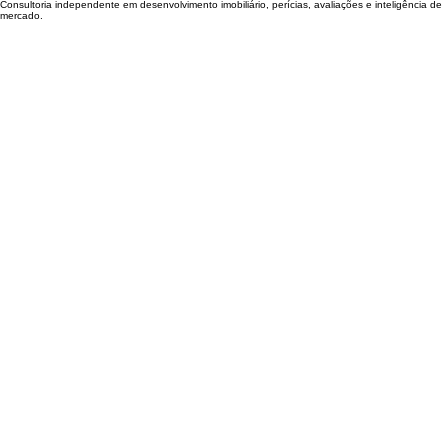
Consultoria independente em desenvolvimento imobiliário, avaliações, perícias, assistência
técnica judicial e inteligência de mercado.
Telefone : +55 11 9 9901-6333
E-mail : contato@klouczek.com.br
© 2026 KGP - Todos os direitos reservados.
Consultoria independente em desenvolvimento imobiliário, perícias, avaliações e inteligência de
mercado.