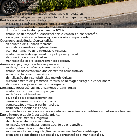
formulação de quesitos e acompanhamento crítico da prova pericial.
Ações revisionais e renovatórias de locação
análise do valor locativo de mercado;
estudo de imóveis comparáveis;
avaliação de condições contratuais e mercadológicas;
elaboração de parecer técnico ou PTAM;
assistência técnica em ações revisionais e renovatórias;
análise de aluguel mínimo, percentual e luvas, quando aplicável.
Perícias e avaliações imobiliárias
avaliação de imóveis urbanos, rurais, comerciais, industriais e corporativos;
apuração de valor de mercado, valor locativo e indenizações;
elaboração de laudos, pareceres e PTAM;
análise de depreciação, obsolescência e estado de conservação;
avaliação de ativos de baixa liquidez ou alta complexidade.
Quesitos e assistência técnica judicial
elaboração de quesitos técnicos;
resposta a quesitos complementares;
acompanhamento de diligências e vistorias;
análise da metodologia adotada pelo perito judicial;
elaboração de notas técnicas;
manifestação sobre esclarecimentos periciais.
Análise e impugnação de laudos periciais
verificação da aderência às normas técnicas;
análise da amostragem e dos elementos comparativos;
revisão do tratamento estatístico;
identificação de inconsistências metodológicas;
questionamento de premissas, fatores de homogeneização e conclusões;
elaboração de parecer técnico divergente.
Demandas possessórias, indenizatórias e patrimoniais
análise técnica em desapropriações;
servidões administrativas;
ocupações e perdas patrimoniais;
danos a imóveis; vícios construtivos;
demarcação, divisas e confrontações;
apuração de perdas e danos;
suporte técnico em dissoluções societárias, inventários e partilhas com ativos imobiliários.
Due diligence e apoio à estratégia jurídica
análise documental e registral;
identificação de riscos imobiliários;
verificação de matrícula, titularidade, ônus e restrições;
análise urbanística e ambiental;