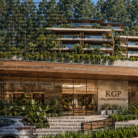
aquisição ou alienação de terrenos e imóveis;
desenvolvimento de loteamentos e condomínios;
reposicionamento de ativos de baixa liquidez;
análise de grandes glebas urbanas ou rurais;
avaliação de vocação imobiliária;
elaboração de masterplans e EVTEs;
regularização e estruturação patrimonial;
revisão de empreendimentos em desenvolvimento;
suporte técnico a investidores, proprietários e family offices.
ações revisionais e renovatórias de locação;
perícias judiciais e extrajudiciais;
elaboração e resposta a quesitos;
análise e impugnação de laudos periciais;
desapropriações, indenizações e controvérsias patrimoniais;
suporte técnico a advogados, departamentos jurídicos e escritórios de advocacia.
fundamentos
Competências integradas em cada decisão.
Em cada etapa, a KGP combina competências técnicas, mercadológicas, financeiras, jurídicas e
estratégicas de acordo com as características e os objetivos de cada ativo.
01
Diagnóstico e vocação imobiliária
02
Inteligência territorial e mercadológica
03
Estratégia de Produto
04
Masterplan e desenho de ocupação
05
Viabilidade técnica e financeira
06
Estruturação jurídica e patrimonial
07
Branding e posicionamento imobiliário
08
Gestão, monitoramento e entrega
SUPORTE JURÍDICO
Suporte técnico para advogados e escritórios de advocacia
A KGP atua como assistente técnica em demandas judiciais e extrajudiciais que envolvam
imóveis, locações, avaliações, perícias e controvérsias patrimoniais. O trabalho é desenvolvido
em apoio à estratégia jurídica, com análise técnica independente, elaboração de pareceres,