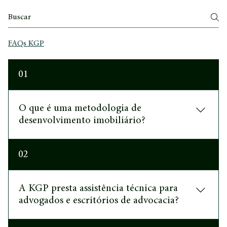
metodologia
FAQs KGP
01
O que é uma metodologia de
desenvolvimento imobiliário?
É um processo estruturado para avaliar a vocação, os
02
riscos, a viabilidade e as alternativas de
desenvolvimento de um ativo imobiliário antes da
tomada de decisões relevantes.
A KGP presta assistência técnica para
advogados e escritórios de advocacia?