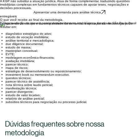
suporte técnico em negociações, acordos, mediações e arbitragens;
produção de subsídios para petições, contestações e manifestações.
A KGP não substitui a atuação jurídica. Atua de forma complementar, traduzindo questões
imobiliárias complexas em fundamentos técnicos capazes de apoiar teses, negociações e
decisões processuais.
Apresentar uma demanda para análise técnica
entregáveis
O que você recebe ao final da metodologia.
Dependendo do escopo e da complexidade da demanda, a aplicação da metodologia pode
resultar em:
diagnóstico estratégico do ativo;
estudo de vocação imobiliária;
análise territorial e mercadológica;
due diligence documental;
estudo de massa;
masterplan conceitual;
EVTE;
modelagem econômico-financeira;
avaliação imobiliária;
parecer técnico;
mapa de riscos;
estratégia de desenvolvimento ou reposicionamento;
investment book ou memorandum executivo.
quesitos técnicos;
parecer técnico de assistência;
nota técnica sobre laudo pericial;
manifestação técnica;
parecer divergente;
estudo de valor locativo;
relatório de análise pericial;
subsídios técnicos para negociação ou processo judicial.
Dúvidas frequentes sobre nossa