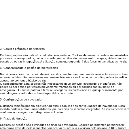
3. Cookies próprios e de terceiros
Cookies próprios são definidos pelo domínio visitado. Cookies de terceiros podem ser instalados
por serviços incorporados, como hospedagem, análise de desempenho, mapas, vídeos, redes
sociais ou outras integrações. A utilização concreta dependerá das ferramentas ativadas no site.
4. Consentimento e gestão de preferências
No primeiro acesso, o usuário deverá visualizar um banner que permita aceitar todos os cookies,
recusar cookies não necessários ou personalizar suas escolhas. A recusa não poderá impedir o
acesso ao conteúdo básico do site.
O consentimento para cookies não necessários deve ser livre, informado e inequívoco, não
podendo ser obtido por caixas previamente marcadas ou por simples continuidade da
navegação. O usuário poderá alterar ou revogar suas preferências a qualquer momento por
meio do gerenciador de cookies disponibilizado no site.
5. Configurações do navegador
O usuário também poderá bloquear ou excluir cookies nas configurações do navegador. Essa
medida poderá afetar funcionalidades, preferências ou recursos integrados. As instruções variam
conforme o navegador e o dispositivo utilizados.
6. Prazo de duração