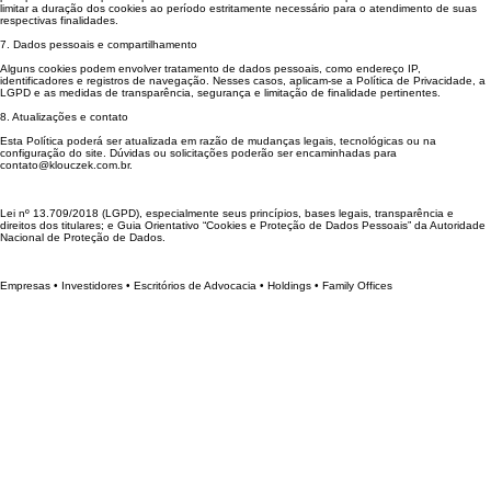
Cookies de sessão são eliminados ao final da navegação. Cookies persistentes permanecem
pelo prazo definido pelo respectivo fornecedor ou até sua exclusão pelo usuário. A KGP busca
limitar a duração dos cookies ao período estritamente necessário para o atendimento de suas
respectivas finalidades.
7. Dados pessoais e compartilhamento
Alguns cookies podem envolver tratamento de dados pessoais, como endereço IP,
identificadores e registros de navegação. Nesses casos, aplicam-se a Política de Privacidade, a
LGPD e as medidas de transparência, segurança e limitação de finalidade pertinentes.
8. Atualizações e contato
Esta Política poderá ser atualizada em razão de mudanças legais, tecnológicas ou na
configuração do site. Dúvidas ou solicitações poderão ser encaminhadas para
contato@klouczek.com.br.
Lei nº 13.709/2018 (LGPD), especialmente seus princípios, bases legais, transparência e
direitos dos titulares; e Guia Orientativo “Cookies e Proteção de Dados Pessoais” da Autoridade
Nacional de Proteção de Dados.
Empresas • Investidores • Escritórios de Advocacia • Holdings • Family Offices