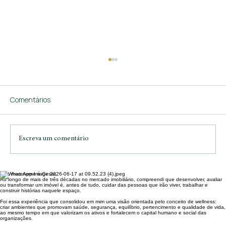
Comentários
Escreva um comentário
Olá, meu nome é Cesar,
Mercado imobiliário em 2026: está
Ao longo de mais de três décadas no mercado imobiliário, compreendi que desenvolver, avaliar
ou transformar um imóvel é, antes de tudo, cuidar das pessoas que irão viver, trabalhar e
mesmo em alta ou é hora de cautela para
construir histórias naquele espaço.
investir?
Foi essa experiência que consolidou em mim uma visão orientada pelo conceito de wellness:
criar ambientes que promovam saúde, segurança, equilíbrio, pertencimento e qualidade de vida,