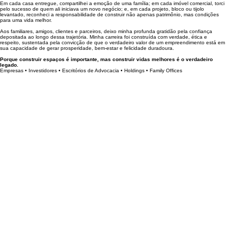
ao mesmo tempo em que valorizam os ativos e fortalecem o capital humano e social das
organizações.
Em cada casa entregue, compartilhei a emoção de uma família; em cada imóvel comercial, torci
pelo sucesso de quem ali iniciava um novo negócio; e, em cada projeto, bloco ou tijolo
levantado, reconheci a responsabilidade de construir não apenas patrimônio, mas condições
para uma vida melhor.
Aos familiares, amigos, clientes e parceiros, deixo minha profunda gratidão pela confiança
depositada ao longo dessa trajetória. Minha carreira foi construída com verdade, ética e
respeito, sustentada pela convicção de que o verdadeiro valor de um empreendimento está em
sua capacidade de gerar prosperidade, bem-estar e felicidade duradoura.
Porque construir espaços é importante, mas construir vidas melhores é o verdadeiro
legado.
Empresas • Investidores • Escritórios de Advocacia • Holdings • Family Offices