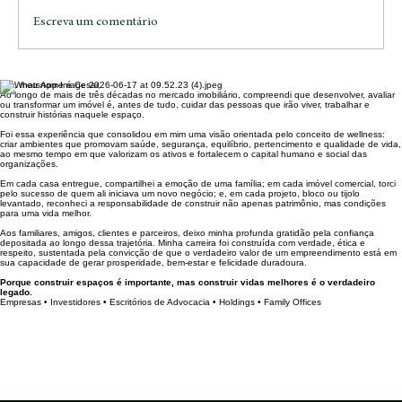
Escreva um comentário
Olá, meu nome é Cesar,
Mercado imobiliário em 2026: está
Ao longo de mais de três décadas no mercado imobiliário, compreendi que desenvolver, avaliar
ou transformar um imóvel é, antes de tudo, cuidar das pessoas que irão viver, trabalhar e
mesmo em alta ou é hora de cautela para
construir histórias naquele espaço.
investir?
Foi essa experiência que consolidou em mim uma visão orientada pelo conceito de wellness:
criar ambientes que promovam saúde, segurança, equilíbrio, pertencimento e qualidade de vida,
ao mesmo tempo em que valorizam os ativos e fortalecem o capital humano e social das
organizações.
Em cada casa entregue, compartilhei a emoção de uma família; em cada imóvel comercial, torci
pelo sucesso de quem ali iniciava um novo negócio; e, em cada projeto, bloco ou tijolo
levantado, reconheci a responsabilidade de construir não apenas patrimônio, mas condições
para uma vida melhor.
Aos familiares, amigos, clientes e parceiros, deixo minha profunda gratidão pela confiança
depositada ao longo dessa trajetória. Minha carreira foi construída com verdade, ética e
respeito, sustentada pela convicção de que o verdadeiro valor de um empreendimento está em
sua capacidade de gerar prosperidade, bem-estar e felicidade duradoura.
Porque construir espaços é importante, mas construir vidas melhores é o verdadeiro
legado.
Empresas • Investidores • Escritórios de Advocacia • Holdings • Family Offices